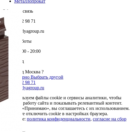
Металлопрокат
Обратная связь
+7 985 002 98 71
info@krovlyagroup.ru
Режим работы
Пн-Пт: 9:00 - 20:00
Ваш город
Москва
Ваш город Москва ?
Да, все верно
Выбрать другой
+7 985 002 98 71
info@krovlyagroup.ru
Мы используем файлы cookie и сервисы аналитики, чтобы
улучшить работу сайта и показывать релевантный контент.
Нажимая «Принимаю», вы соглашаетесь с их использованием.
Вы можете отключить cookie в настройках браузера.
Подробнее:
политика конфиденциальности
,
согласие на сбор
cookie