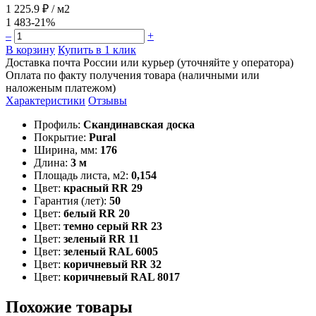
1 225.9 ₽
/ м2
1 483
-21%
–
+
В корзину
Купить в 1 клик
Доставка почта России или курьер (уточняйте у оператора)
Оплата по факту получения товара (наличными или
наложеным платежом)
Характеристики
Отзывы
Профиль:
Скандинавская доска
Покрытие:
Pural
Ширина, мм:
176
Длина:
3 м
Площадь листа, м2:
0,154
Цвет:
красный RR 29
Гарантия (лет):
50
Цвет:
белый RR 20
Цвет:
темно серый RR 23
Цвет:
зеленый RR 11
Цвет:
зеленый RAL 6005
Цвет:
коричневый RR 32
Цвет:
коричневый RAL 8017
Похожие товары