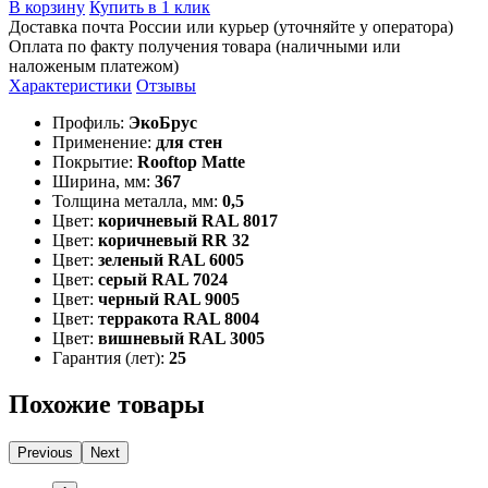
В корзину
Купить в 1 клик
Доставка почта России или курьер (уточняйте у оператора)
Оплата по факту получения товара (наличными или
наложеным платежом)
Характеристики
Отзывы
Профиль:
ЭкоБрус
Применение:
для стен
Покрытие:
Rooftop Matte
Ширина, мм:
367
Толщина металла, мм:
0,5
Цвет:
коричневый RAL 8017
Цвет:
коричневый RR 32
Цвет:
зеленый RAL 6005
Цвет:
серый RAL 7024
Цвет:
черный RAL 9005
Цвет:
терракота RAL 8004
Цвет:
вишневый RAL 3005
Гарантия (лет):
25
Похожие товары
Previous
Next