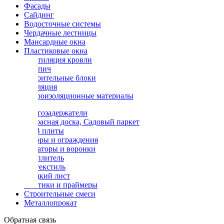
Фасады
Сайдинг
Водосточные системы
Чердачные лестницы
Мансардные окна
Пластиковые окна
Вентиляция кровли
Кирпич
Строительные блоки
Изоляция
Гидроизоляционные материалы
Снегозадержатели
Террасная доска, Садовый паркет
OSB плиты
Заборы и ограждения
Аэраторы и воронки
Утеплитель
Геотекстиль
Гладкий лист
Мастики и праймеры
Строительные смеси
Металлопрокат
Обратная связь