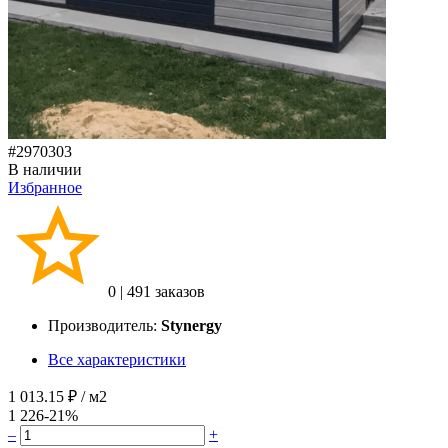
#2970303
В наличии
Избранное
0
|
491 заказов
Производитель:
Stynergy
Все характеристики
1 013.15 ₽
/ м2
1 226
-21%
–
+