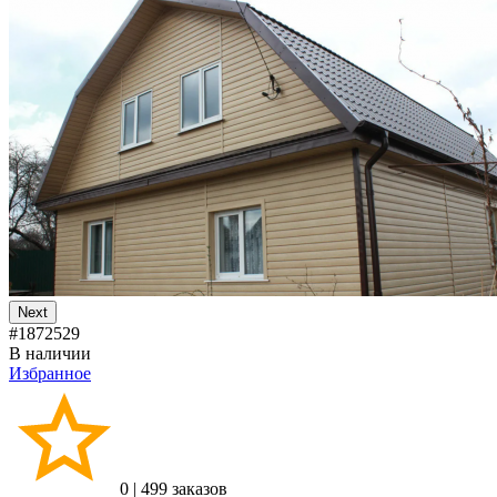
Next
#1872529
В наличии
Избранное
0
|
499 заказов