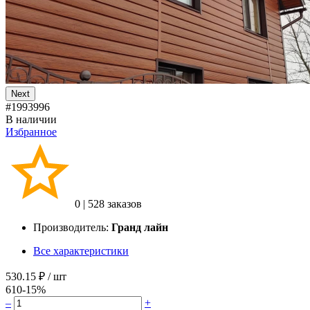
Next
#1993996
В наличии
Избранное
0
|
528 заказов
Производитель:
Гранд лайн
Все характеристики
530.15 ₽
/ шт
610
-15%
–
+