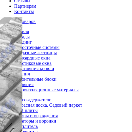
Отзывы
Партнерам
Контакты
Каталог товаров
Кровля
Фасады
Сайдинг
Водосточные системы
Чердачные лестницы
Мансардные окна
Пластиковые окна
Вентиляция кровли
Кирпич
Строительные блоки
Изоляция
Гидроизоляционные материалы
Снегозадержатели
Террасная доска, Садовый паркет
OSB плиты
Заборы и ограждения
Аэраторы и воронки
Утеплитель
Геотекстиль