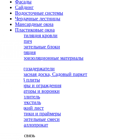
Фасады
Сайдинг
Водосточные системы
Чердачные лестницы
Мансардные окна
Пластиковые окна
Вентиляция кровли
Кирпич
Строительные блоки
Изоляция
Гидроизоляционные материалы
Снегозадержатели
Террасная доска, Садовый паркет
OSB плиты
Заборы и ограждения
Аэраторы и воронки
Утеплитель
Геотекстиль
Гладкий лист
Мастики и праймеры
Строительные смеси
Металлопрокат
Обратная связь