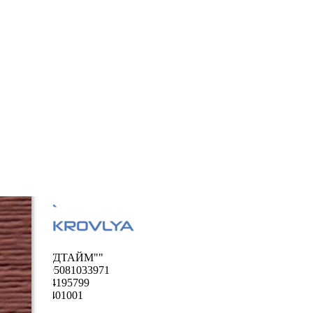
ООО "ФУДТАЙМ""
ОГРН 1195081033971
ИНН 5024195799
КПП 502401001