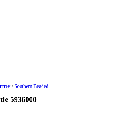
ттен
/
Southern Beaded
tle 5936000