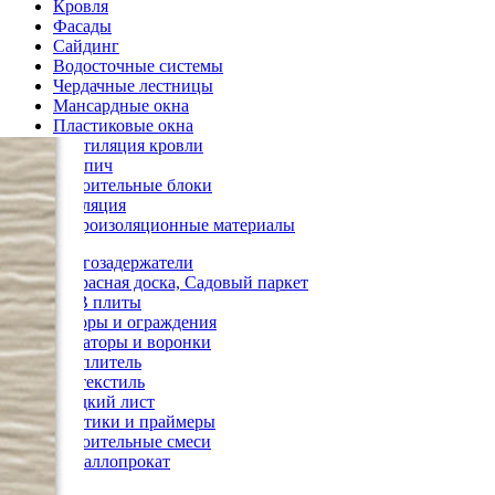
Кровля
Фасады
Сайдинг
Водосточные системы
Чердачные лестницы
Мансардные окна
Пластиковые окна
Вентиляция кровли
Кирпич
Строительные блоки
Изоляция
Гидроизоляционные материалы
Снегозадержатели
Террасная доска, Садовый паркет
OSB плиты
Заборы и ограждения
Аэраторы и воронки
Утеплитель
Геотекстиль
Гладкий лист
Мастики и праймеры
Строительные смеси
Металлопрокат