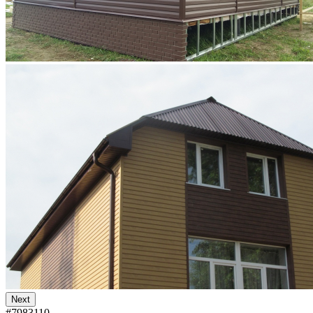
Next
#7983110