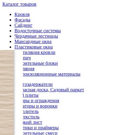
Каталог товаров
Кровля
Фасады
Сайдинг
Водосточные системы
Чердачные лестницы
Мансардные окна
Пластиковые окна
Вентиляция кровли
Кирпич
Строительные блоки
Изоляция
Гидроизоляционные материалы
Снегозадержатели
Террасная доска, Садовый паркет
OSB плиты
Заборы и ограждения
Аэраторы и воронки
Утеплитель
Геотекстиль
Гладкий лист
Мастики и праймеры
Строительные смеси