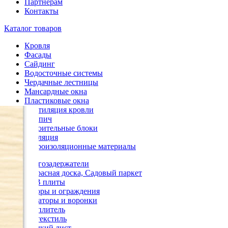
Партнерам
Контакты
Каталог товаров
Кровля
Фасады
Сайдинг
Водосточные системы
Чердачные лестницы
Мансардные окна
Пластиковые окна
Вентиляция кровли
Кирпич
Строительные блоки
Изоляция
Гидроизоляционные материалы
Снегозадержатели
Террасная доска, Садовый паркет
OSB плиты
Заборы и ограждения
Аэраторы и воронки
Утеплитель
Геотекстиль
Гладкий лист