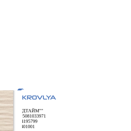
ООО "ФУДТАЙМ""
ОГРН 1195081033971
ИНН 5024195799
КПП 502401001