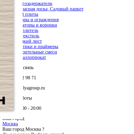
Снегозадержатели
Террасная доска, Садовый паркет
OSB плиты
Заборы и ограждения
Аэраторы и воронки
Утеплитель
Геотекстиль
Гладкий лист
Мастики и праймеры
Строительные смеси
Металлопрокат
Обратная связь
+7 985 002 98 71
info@krovlyagroup.ru
Режим работы
Пн-Пт: 9:00 - 20:00
Ваш город
Москва
Ваш город Москва ?