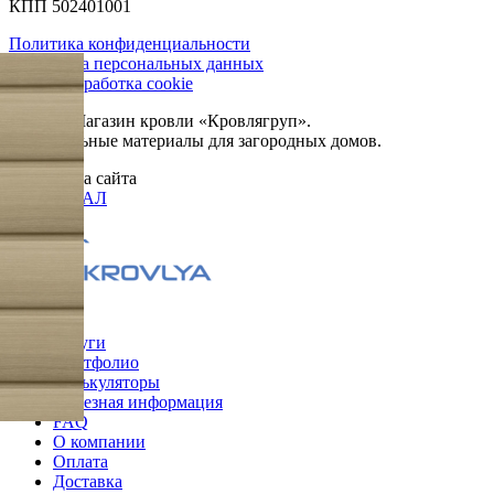
КПП 502401001
Политика конфиденциальности
Обработка персональных данных
Сбор и обработка cookie
© 2026. Магазин кровли «Кровлягруп».
Строительные материалы для загородных домов.
Разработка сайта
ОРИГИНАЛ
Меню
Услуги
Портфолио
Калькуляторы
Полезная информация
FAQ
О компании
Оплата
Доставка