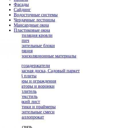
Фасады
Сайдинг
Водосточные системы
Чердачные лестницы
Мансардные окна
Пластиковые окна
Вентиляция кровли
Кирпич
Строительные блоки
Изоляция
Гидроизоляционные материалы
Снегозадержатели
Террасная доска, Садовый паркет
OSB плиты
Заборы и ограждения
Аэраторы и воронки
Утеплитель
Геотекстиль
Гладкий лист
Мастики и праймеры
Строительные смеси
Металлопрокат
Обратная связь