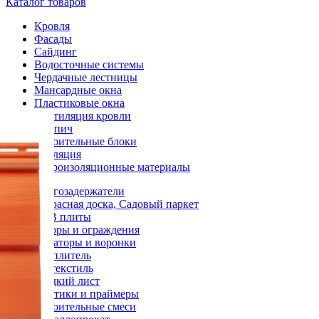
Каталог товаров
Кровля
Фасады
Сайдинг
Водосточные системы
Чердачные лестницы
Мансардные окна
Пластиковые окна
Вентиляция кровли
Кирпич
Строительные блоки
Изоляция
Гидроизоляционные материалы
Снегозадержатели
Террасная доска, Садовый паркет
OSB плиты
Заборы и ограждения
Аэраторы и воронки
Утеплитель
Геотекстиль
Гладкий лист
Мастики и праймеры
Строительные смеси