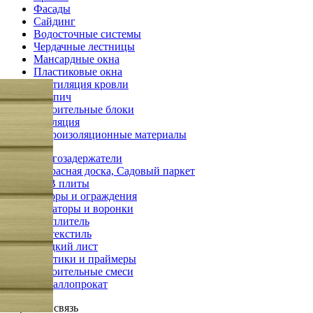
Фасады
Сайдинг
Водосточные системы
Чердачные лестницы
Мансардные окна
Пластиковые окна
Вентиляция кровли
Кирпич
Строительные блоки
Изоляция
Гидроизоляционные материалы
Снегозадержатели
Террасная доска, Садовый паркет
OSB плиты
Заборы и ограждения
Аэраторы и воронки
Утеплитель
Геотекстиль
Гладкий лист
Мастики и праймеры
Строительные смеси
Металлопрокат
Обратная связь