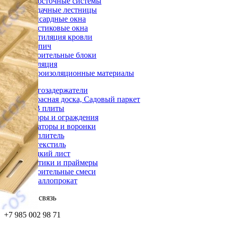
Водосточные системы
Чердачные лестницы
Мансардные окна
Пластиковые окна
Вентиляция кровли
Кирпич
Строительные блоки
Изоляция
Гидроизоляционные материалы
Снегозадержатели
Террасная доска, Садовый паркет
OSB плиты
Заборы и ограждения
Аэраторы и воронки
Утеплитель
Геотекстиль
Гладкий лист
Мастики и праймеры
Строительные смеси
Металлопрокат
Обратная связь
+7 985 002 98 71