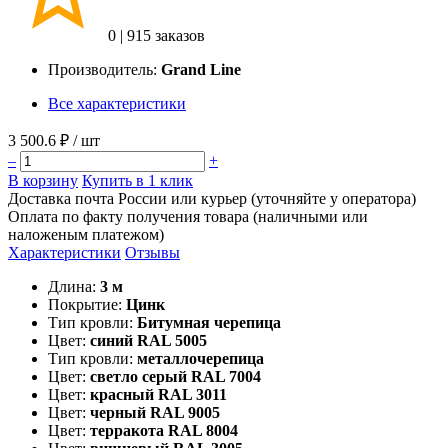
0
|
915 заказов
Производитель:
Grand Line
Все характеристики
3 500.6 ₽
/ шт
–
+
В корзину
Купить в 1 клик
Доставка почта России или курьер (уточняйте у оператора)
Оплата по факту получения товара (наличными или
наложеным платежом)
Характеристики
Отзывы
Длина:
3 м
Покрытие:
Цинк
Тип кровли:
Битумная черепица
Цвет:
синий RAL 5005
Тип кровли:
металлочерепица
Цвет:
светло серый RAL 7004
Цвет:
красный RAL 3011
Цвет:
черный RAL 9005
Цвет:
терракота RAL 8004