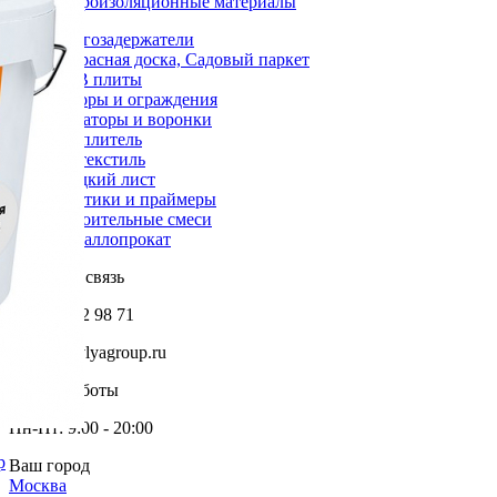
Гидроизоляционные материалы
Снегозадержатели
Террасная доска, Садовый паркет
OSB плиты
Заборы и ограждения
Аэраторы и воронки
Утеплитель
Геотекстиль
Гладкий лист
Мастики и праймеры
Строительные смеси
Металлопрокат
Обратная связь
+7 985 002 98 71
info@krovlyagroup.ru
Режим работы
Пн-Пт: 9:00 - 20:00
р
Ваш город
Москва