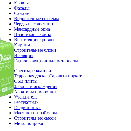
Кровля
Фасады
Сайдинг
Водосточные системы
Чердачные лестницы
Мансардные окна
Пластиковые окна
Вентиляция кровли
Кирпич
Строительные блоки
Изоляция
Гидроизоляционные материалы
Снегозадержатели
Террасная доска, Садовый паркет
OSB плиты
Заборы и ограждения
Аэраторы и воронки
Утеплитель
Геотекстиль
Гладкий лист
Мастики и праймеры
Строительные смеси
Металлопрокат