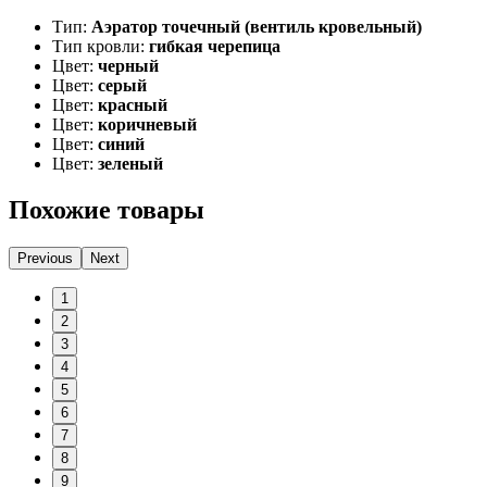
Тип:
Аэратор точечный (вентиль кровельный)
Тип кровли:
гибкая черепица
Цвет:
черный
Цвет:
серый
Цвет:
красный
Цвет:
коричневый
Цвет:
синий
Цвет:
зеленый
Похожие товары
Previous
Next
1
2
3
4
5
6
7
8
9