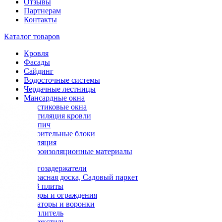
Отзывы
Партнерам
Контакты
Каталог товаров
Кровля
Фасады
Сайдинг
Водосточные системы
Чердачные лестницы
Мансардные окна
Пластиковые окна
Вентиляция кровли
Кирпич
Строительные блоки
Изоляция
Гидроизоляционные материалы
Снегозадержатели
Террасная доска, Садовый паркет
OSB плиты
Заборы и ограждения
Аэраторы и воронки
Утеплитель
Геотекстиль