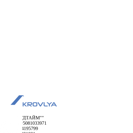
ООО "ФУДТАЙМ""
ОГРН 1195081033971
ИНН 5024195799