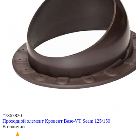
#7867820
Проходной элемент Кровент Base-VT Seam 125/150
В наличии