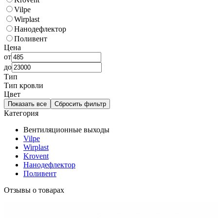
Vilpe
Wirplast
Нанодефлектор
Поливент
Цена
от
до
Тип
Тип кровли
Цвет
Показать все
Сбросить фильтр
Категория
Вентиляционные выходы
Vilpe
Wirplast
Krovent
Нанодефлектор
Поливент
Отзывы о товарах