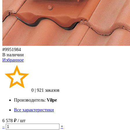
#9951984
В наличии
Избранное
0
|
921 заказов
Производитель:
Vilpe
Все характеристики
6 578 ₽
/ шт
–
+