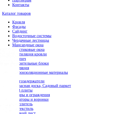
Партнерам
Контакты
Каталог товаров
Кровля
Фасады
Сайдинг
Водосточные системы
Чердачные лестницы
Мансардные окна
Пластиковые окна
Вентиляция кровли
Кирпич
Строительные блоки
Изоляция
Гидроизоляционные материалы
Снегозадержатели
Террасная доска, Садовый паркет
OSB плиты
Заборы и ограждения
Аэраторы и воронки
Утеплитель
Геотекстиль
Гладкий лист