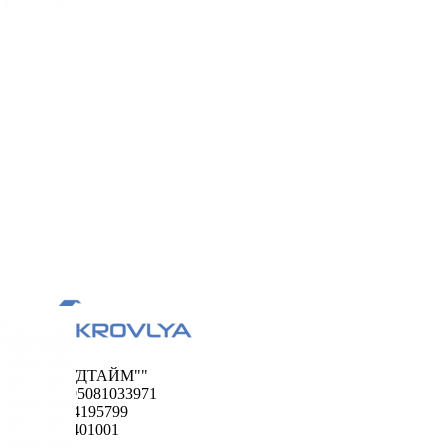
ООО "ФУДТАЙМ""
ОГРН 1195081033971
ИНН 5024195799
КПП 502401001