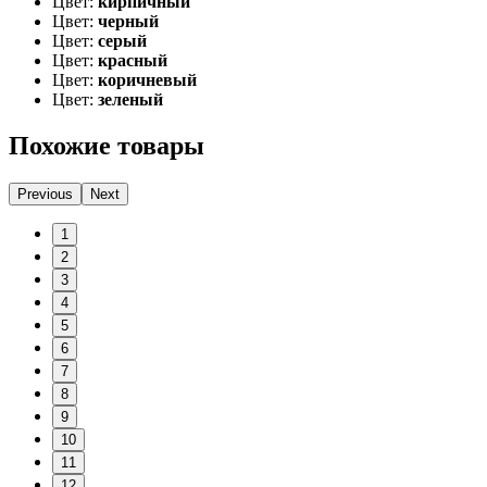
Цвет:
кирпичный
Цвет:
черный
Цвет:
серый
Цвет:
красный
Цвет:
коричневый
Цвет:
зеленый
Похожие товары
Previous
Next
1
2
3
4
5
6
7
8
9
10
11
12