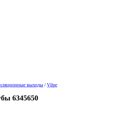
иляционные выходы
/
Vilpe
убы 6345650