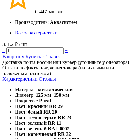
0
|
447 заказов
Производитель:
Аквасистем
Все характеристики
331.2 ₽
/ шт
–
+
В корзину
Купить в 1 клик
Доставка почта России или курьер (уточняйте у оператора)
Оплата по факту получения товара (наличными или
наложеным платежом)
Характеристики
Отзывы
Материал:
металлический
Диаметр:
125 мм, 150 мм
Покрытие:
Pural
Цвет:
красный RR 29
Цвет:
белый RR 20
Цвет:
темно серый RR 23
Цвет:
зеленый RR 11
Цвет:
зеленый RAL 6005
Цвет:
коричневый RR 32