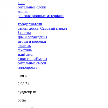
Кирпич
Строительные блоки
Изоляция
Гидроизоляционные материалы
Снегозадержатели
Террасная доска, Садовый паркет
OSB плиты
Заборы и ограждения
Аэраторы и воронки
Утеплитель
Геотекстиль
Гладкий лист
Мастики и праймеры
Строительные смеси
Металлопрокат
Обратная связь
+7 985 002 98 71
info@krovlyagroup.ru
Режим работы