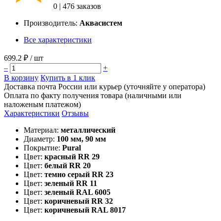
0
|
476 заказов
Производитель:
Аквасистем
Все характеристики
699.2 ₽
/ шт
–
+
В корзину
Купить в 1 клик
Доставка почта России или курьер (уточняйте у оператора)
Оплата по факту получения товара (наличными или
наложеным платежом)
Характеристики
Отзывы
Материал:
металлический
Диаметр:
100 мм, 90 мм
Покрытие:
Pural
Цвет:
красный RR 29
Цвет:
белый RR 20
Цвет:
темно серый RR 23
Цвет:
зеленый RR 11
Цвет:
зеленый RAL 6005
Цвет:
коричневый RR 32
Цвет:
коричневый RAL 8017