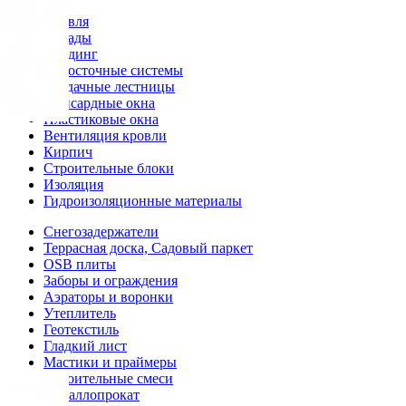
Кровля
Фасады
Сайдинг
Водосточные системы
Чердачные лестницы
Мансардные окна
Пластиковые окна
Вентиляция кровли
Кирпич
Строительные блоки
Изоляция
Гидроизоляционные материалы
Снегозадержатели
Террасная доска, Садовый паркет
OSB плиты
Заборы и ограждения
Аэраторы и воронки
Утеплитель
Геотекстиль
Гладкий лист
Мастики и праймеры
Строительные смеси
Металлопрокат