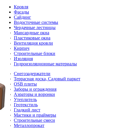
Кровля
Фасады
Сайдинг
Водосточные системы
Чердачные лестницы
Мансардные окна
Пластиковые окна
Вентиляция кровли
Кирпич
Строительные блоки
Изоляция
Гидроизоляционные материалы
Снегозадержатели
Террасная доска, Садовый паркет
OSB плиты
Заборы и ограждения
Аэраторы и воронки
Утеплитель
Геотекстиль
Гладкий лист
Мастики и праймеры
Строительные смеси
Металлопрокат