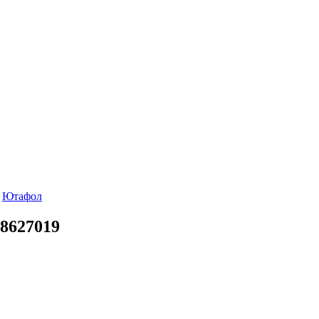
Ютафол
8627019