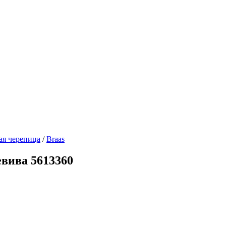
ая черепица
/
Braas
евива 5613360