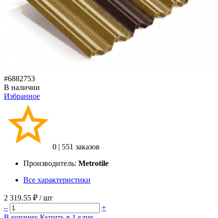
#6882753
В наличии
Избранное
0
|
551 заказов
Производитель:
Metrotile
Все характеристики
2 319.55 ₽
/ шт
–
+
В корзину
Купить в 1 клик