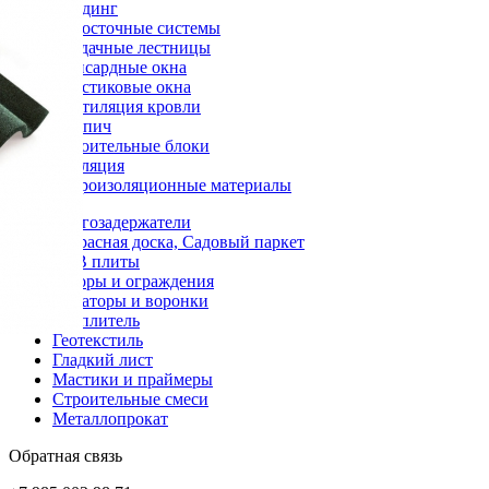
Сайдинг
Водосточные системы
Чердачные лестницы
Мансардные окна
Пластиковые окна
Вентиляция кровли
Кирпич
Строительные блоки
Изоляция
Гидроизоляционные материалы
Снегозадержатели
Террасная доска, Садовый паркет
OSB плиты
Заборы и ограждения
Аэраторы и воронки
Утеплитель
Геотекстиль
Гладкий лист
Мастики и праймеры
Строительные смеси
Металлопрокат
Обратная связь