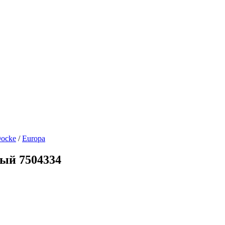
ocke
/
Europa
ый 7504334