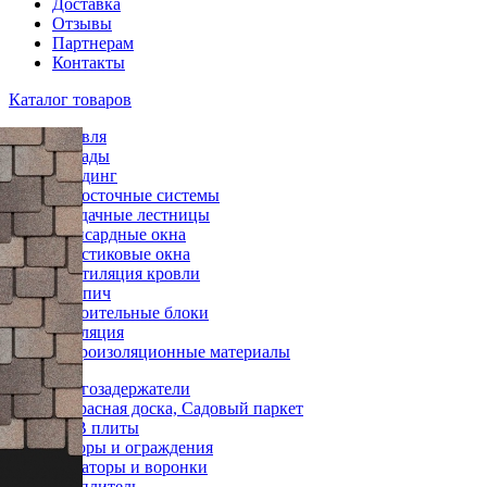
Доставка
Отзывы
Партнерам
Контакты
Каталог товаров
Кровля
Фасады
Сайдинг
Водосточные системы
Чердачные лестницы
Мансардные окна
Пластиковые окна
Вентиляция кровли
Кирпич
Строительные блоки
Изоляция
Гидроизоляционные материалы
Снегозадержатели
Террасная доска, Садовый паркет
OSB плиты
Заборы и ограждения
Аэраторы и воронки
Утеплитель