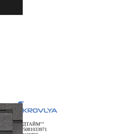
ООО "ФУДТАЙМ""
ОГРН 1195081033971