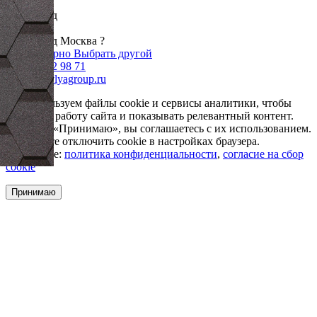
Ваш город
Москва
Ваш город Москва ?
Да, все верно
Выбрать другой
+7 985 002 98 71
info@krovlyagroup.ru
Мы используем файлы cookie и сервисы аналитики, чтобы
улучшить работу сайта и показывать релевантный контент.
Нажимая «Принимаю», вы соглашаетесь с их использованием.
Вы можете отключить cookie в настройках браузера.
Подробнее:
политика конфиденциальности
,
согласие на сбор
cookie
Принимаю