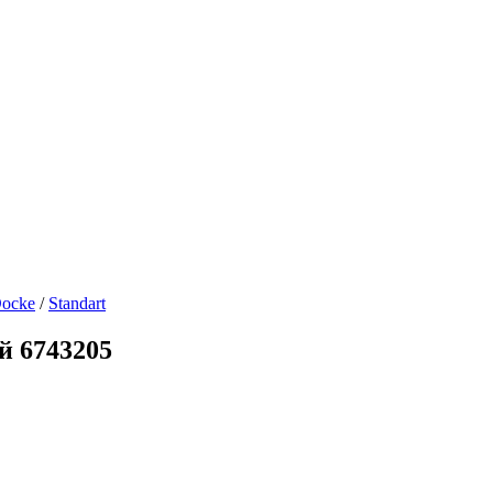
ocke
/
Standart
й 6743205