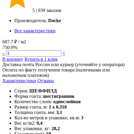
5
|
939 заказов
Производитель:
Docke
Все характеристики
687.7 ₽
/ м2
750
-9%
–
+
В корзину
Купить в 1 клик
Доставка почта России или курьер (уточняйте у оператора)
Оплата по факту получения товара (наличными или
наложеным платежом)
Характеристики
Отзывы
Серия:
ШЕФФИЛД
Форма гонта:
шестигранник
Количество слоев:
однослойная
Размер гонта, м:
1 x 0,318
Толщина гонта, мм:
3,1
Кол-во метров в упаковке, кв.м:
3
Вес кг/м2:
9,4
Вес упаковки, кг:
28,2
Гарантия (лет):
50