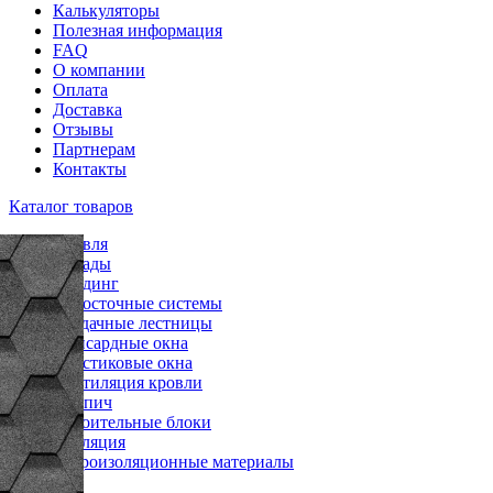
Калькуляторы
Полезная информация
FAQ
О компании
Оплата
Доставка
Отзывы
Партнерам
Контакты
Каталог товаров
Кровля
Фасады
Сайдинг
Водосточные системы
Чердачные лестницы
Мансардные окна
Пластиковые окна
Вентиляция кровли
Кирпич
Строительные блоки
Изоляция
Гидроизоляционные материалы