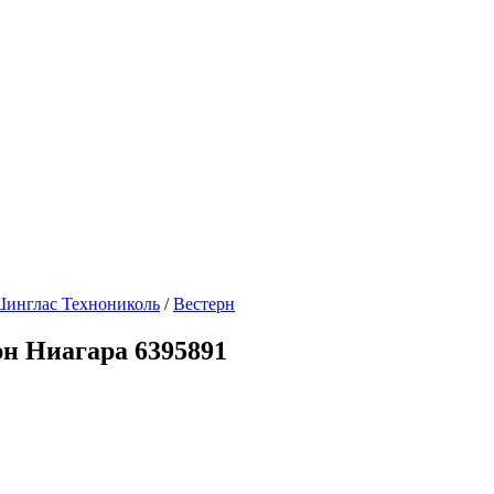
инглас Технониколь
/
Вестерн
н Ниагара 6395891