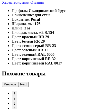
Характеристики
Отзывы
Профиль:
Скандинавский брус
Применение:
для стен
Покрытие:
Pural
Ширина, мм:
176
Длина:
3 м
Площадь листа, м2:
0,154
Цвет:
красный RR 29
Цвет:
белый RR 20
Цвет:
темно серый RR 23
Цвет:
зеленый RR 11
Цвет:
зеленый RAL 6005
Цвет:
коричневый RR 32
Цвет:
коричневый RAL 8017
Похожие товары
Previous
Next
1
2
3
4