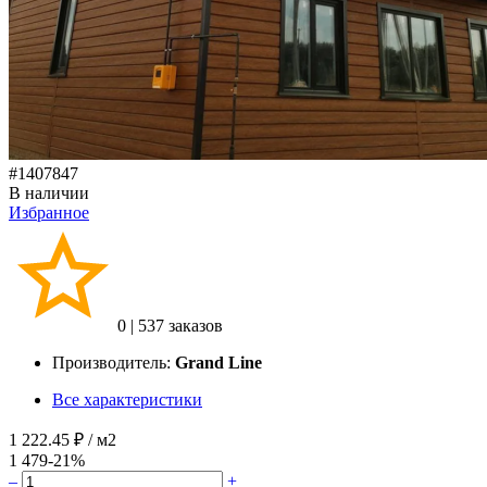
#1407847
В наличии
Избранное
0
|
537 заказов
Производитель:
Grand Line
Все характеристики
1 222.45 ₽
/ м2
1 479
-21%
–
+