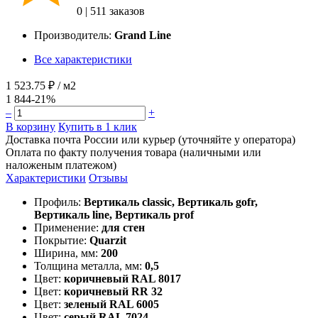
0
|
511 заказов
Производитель:
Grand Line
Все характеристики
1 523.75 ₽
/ м2
1 844
-21%
–
+
В корзину
Купить в 1 клик
Доставка почта России или курьер (уточняйте у оператора)
Оплата по факту получения товара (наличными или
наложеным платежом)
Характеристики
Отзывы
Профиль:
Вертикаль classic, Вертикаль gofr,
Вертикаль line, Вертикаль prof
Применение:
для стен
Покрытие:
Quarzit
Ширина, мм:
200
Толщина металла, мм:
0,5
Цвет:
коричневый RAL 8017
Цвет:
коричневый RR 32
Цвет:
зеленый RAL 6005
Цвет:
серый RAL 7024