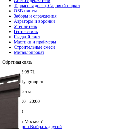
Снегозадержатели
Террасная доска, Садовый паркет
OSB плиты
Заборы и ограждения
Аэраторы и воронки
Утеплитель
Геотекстиль
Гладкий лист
Мастики и праймеры
Строительные смеси
Металлопрокат
Обратная связь
+7 985 002 98 71
info@krovlyagroup.ru
Режим работы
Пн-Пт: 9:00 - 20:00
Ваш город
Москва
Ваш город Москва ?
Да, все верно
Выбрать другой