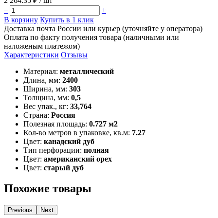
2 264.35 ₽
/ шт
–
+
В корзину
Купить в 1 клик
Доставка почта России или курьер (уточняйте у оператора)
Оплата по факту получения товара (наличными или
наложеным платежом)
Характеристики
Отзывы
Материал:
металлический
Длина, мм:
2400
Ширина, мм:
303
Толщина, мм:
0,5
Вес упак., кг:
33,764
Страна:
Россия
Полезная площадь:
0.727 м2
Кол-во метров в упаковке, кв.м:
7.27
Цвет:
канадский дуб
Тип перфорации:
полная
Цвет:
американский орех
Цвет:
старый дуб
Похожие товары
Previous
Next