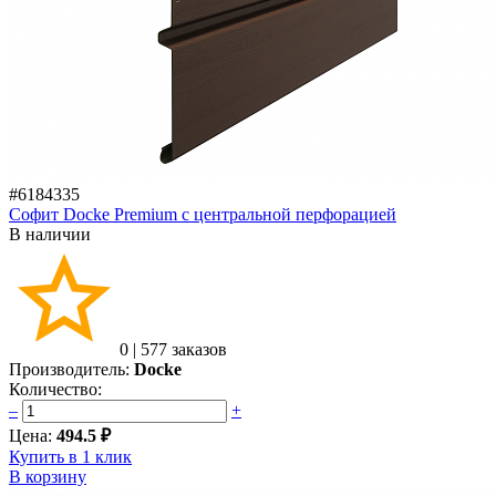
#6184335
Софит Docke Premium с центральной перфорацией
В наличии
0
|
577 заказов
Производитель:
Docke
Количество:
–
+
Цена:
494.5 ₽
Купить в 1 клик
В корзину