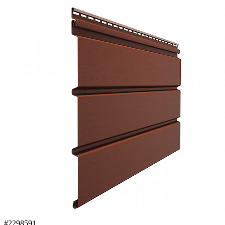
#2298591