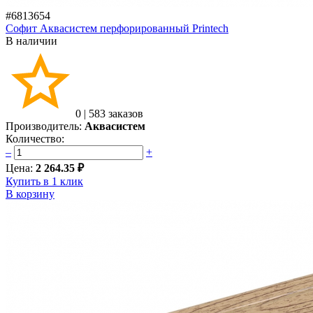
#6813654
Софит Аквасистем перфорированный Printech
В наличии
0
|
583 заказов
Производитель:
Аквасистем
Количество:
–
+
Цена:
2 264.35 ₽
Купить в 1 клик
В корзину