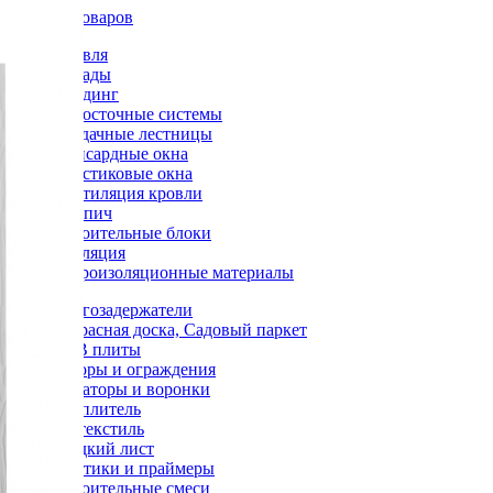
Каталог товаров
Кровля
Фасады
Сайдинг
Водосточные системы
Чердачные лестницы
Мансардные окна
Пластиковые окна
Вентиляция кровли
Кирпич
Строительные блоки
Изоляция
Гидроизоляционные материалы
Снегозадержатели
Террасная доска, Садовый паркет
OSB плиты
Заборы и ограждения
Аэраторы и воронки
Утеплитель
Геотекстиль
Гладкий лист
Мастики и праймеры
Строительные смеси