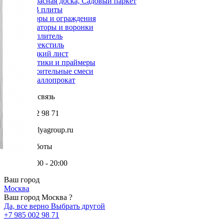
Террасная доска, Садовый паркет
OSB плиты
Заборы и ограждения
Аэраторы и воронки
Утеплитель
Геотекстиль
Гладкий лист
Мастики и праймеры
Строительные смеси
Металлопрокат
Обратная связь
+7 985 002 98 71
info@krovlyagroup.ru
Режим работы
Пн-Пт: 9:00 - 20:00
Ваш город
Москва
Ваш город Москва ?
Да, все верно
Выбрать другой
+7 985 002 98 71