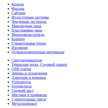
Кровля
Фасады
Сайдинг
Водосточные системы
Чердачные лестницы
Мансардные окна
Пластиковые окна
Вентиляция кровли
Кирпич
Строительные блоки
Изоляция
Гидроизоляционные материалы
Снегозадержатели
Террасная доска, Садовый паркет
OSB плиты
Заборы и ограждения
Аэраторы и воронки
Утеплитель
Геотекстиль
Гладкий лист
Мастики и праймеры
Строительные смеси
Металлопрокат