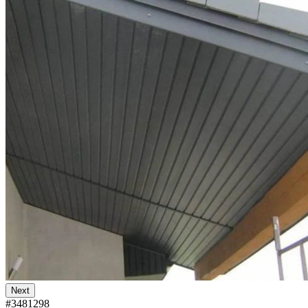
Next
#3481298