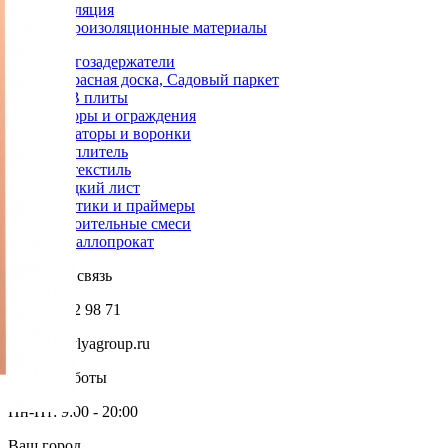
Изоляция
Гидроизоляционные материалы
Снегозадержатели
Террасная доска, Садовый паркет
OSB плиты
Заборы и ограждения
Аэраторы и воронки
Утеплитель
Геотекстиль
Гладкий лист
Мастики и праймеры
Строительные смеси
Металлопрокат
Обратная связь
+7 985 002 98 71
info@krovlyagroup.ru
Режим работы
Пн-Пт: 9:00 - 20:00
Ваш город