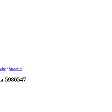
cke
/
Standart
а 5986547