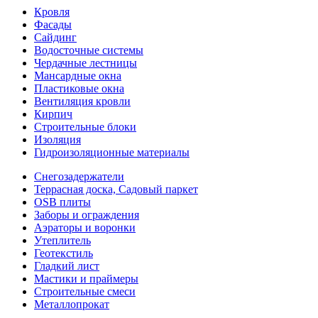
Кровля
Фасады
Сайдинг
Водосточные системы
Чердачные лестницы
Мансардные окна
Пластиковые окна
Вентиляция кровли
Кирпич
Строительные блоки
Изоляция
Гидроизоляционные материалы
Снегозадержатели
Террасная доска, Садовый паркет
OSB плиты
Заборы и ограждения
Аэраторы и воронки
Утеплитель
Геотекстиль
Гладкий лист
Мастики и праймеры
Строительные смеси
Металлопрокат