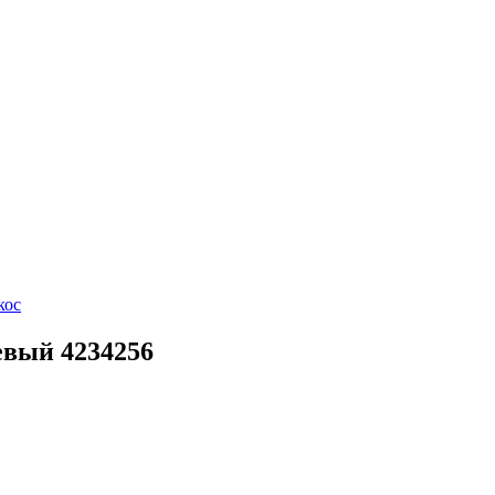
кос
евый 4234256